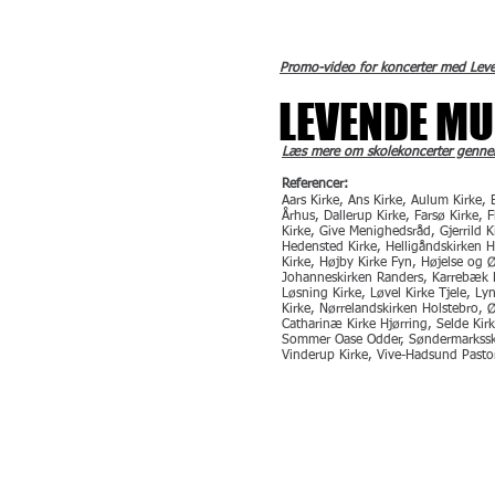
Promo-video for koncerter med Lev
LEVENDE MU
LEVENDE MU
Læs mere om skolekoncerter genne
Referencer:
Aars Kirke,
Ans Kirke, Aulum Kirke, 
Århus, Dallerup Kirke, Farsø Kirke, F
Kirke, Give Menighedsråd,
Gjerrild 
Hedensted Kirke,
Helligåndskirken 
Kirke,
Højby Kirke Fyn,
Højelse og Ø
Johanneskirken Randers,
Karrebæk K
Løsning Kirke, Løvel Kirke Tjele, Ly
Kirke, Nørrelandskirken Holstebro, 
Catharinæ Kirke Hjørring,
Selde Kir
Sommer Oase Odder,
Søndermarkss
Vinderup Kirke, Vive-Hadsund Pastor