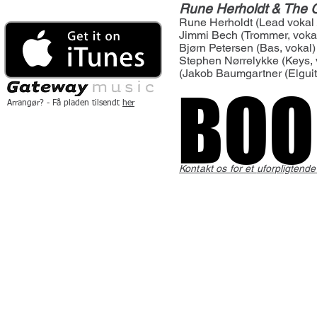
Rune Herholdt & The G
Rune Herholdt (Lead vokal /
Jimmi Bech (Trommer, voka
Bjørn Petersen (Bas, vokal)
Stephen Nørrelykke (Keys, 
(Jakob Baumgartner (Elguit
BOO
BOO
Arrangør? - Få pladen tilsendt
her
Netop nu
Book konfirmand-workshop
[
LÆS MERE
]
Kontakt os for et
uforpligtende