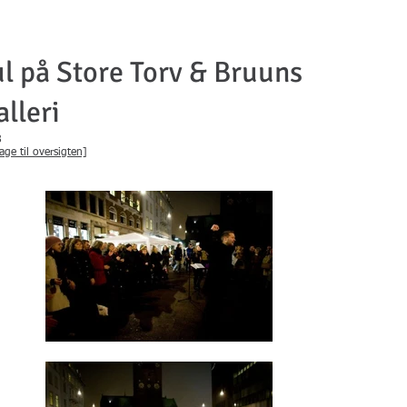
ul på Store Torv & Bruuns
alleri
8
age til oversigten]